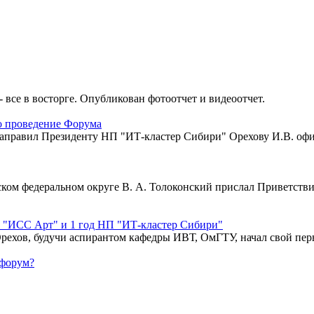
- все в восторге. Опубликован фотоотчет и видеоотчет.
о проведение Форума
правил Президенту НП "ИТ-кластер Сибири" Орехову И.В. офиц
ом федеральном округе В. А. Толоконский прислал Приветстви
О "ИСС Арт" и 1 год НП "ИТ-кластер Сибири"
Орехов, будучи аспирантом кафедры ИВТ, ОмГТУ, начал свой пе
-форум?